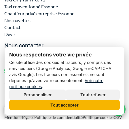
Taxi conventionné Essonne
Chauffeur privé entreprise Essonne
Nos navettes
Contact
Devis
Nous contacter
Nous respectons votre vie privée
06 61 69 72 23
Ce site utilise des cookies et traceurs, y compris des
services tiers (Google Analytics, Google reCAPTCHA,
WhatsApp
avis Google). Les traceurs non essentiels ne sont
déposés qu'avec votre consentement.
Voir notre
orly.resa.taxi@gmail.com
politique cookies
.
4 chemin de la Justice, 91310 Montlhéry
Personnaliser
Tout refuser
Tout accepter
Nos tarifs
5.0
· 85 avis
Mentions légales
Politique de confidentialité
Politique cookies
CGV
Gérer mes cookies