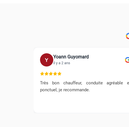
Yoann Guyomard
Y
il y a 2 ans
e. Chauffeur
Très bon chauffeur, conduite agréable e
 expérience,
ponctuel, je recommande.
e recommande