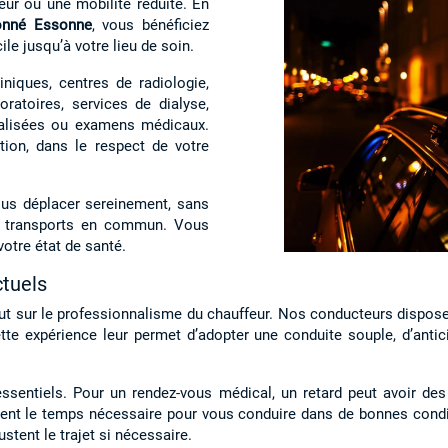
leur ou une mobilité réduite. En
ionné Essonne
, vous bénéficiez
le jusqu’à votre lieu de soin.
iniques, centres de radiologie,
ratoires, services de dialyse,
ialisées ou examens médicaux.
ion, dans le respect de votre
ous déplacer sereinement, sans
es transports en commun. Vous
 votre état de santé.
tuels
out sur le professionnalisme du chauffeur. Nos conducteurs dispose
e expérience leur permet d’adopter une conduite souple, d’anticipe
essentiels. Pour un rendez-vous médical, un retard peut avoir d
oient le temps nécessaire pour vous conduire dans de bonnes conditi
ustent le trajet si nécessaire.