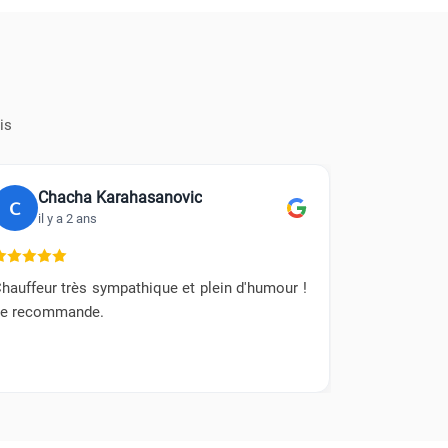
is
Chacha Karahasanovic
Mari
C
M
il y a 2 ans
il y a 
hauffeur très sympathique et plein d'humour !
Chauffeur p
e recommande.
impeccable