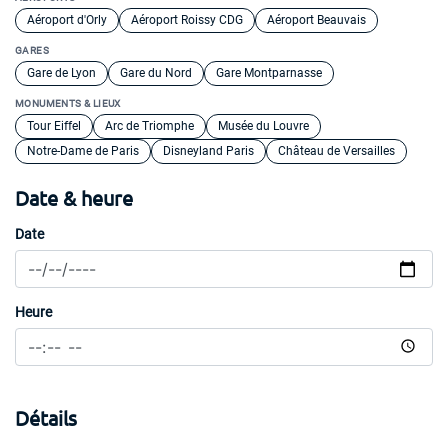
Aéroport d'Orly
Aéroport Roissy CDG
Aéroport Beauvais
GARES
Gare de Lyon
Gare du Nord
Gare Montparnasse
MONUMENTS & LIEUX
Tour Eiffel
Arc de Triomphe
Musée du Louvre
Notre-Dame de Paris
Disneyland Paris
Château de Versailles
Date & heure
Date
Heure
Détails