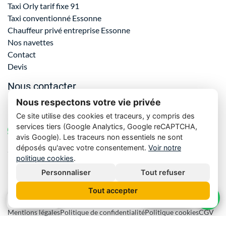
Taxi Orly tarif fixe 91
Taxi conventionné Essonne
Chauffeur privé entreprise Essonne
Nos navettes
Contact
Devis
Nous contacter
Nous respectons votre vie privée
06 61 69 72 23
Ce site utilise des cookies et traceurs, y compris des
services tiers (Google Analytics, Google reCAPTCHA,
WhatsApp
avis Google). Les traceurs non essentiels ne sont
déposés qu'avec votre consentement.
Voir notre
orly.resa.taxi@gmail.com
politique cookies
.
4 chemin de la Justice, 91310 Montlhéry
Personnaliser
Tout refuser
Tout accepter
Nos tarifs
5.0
· 85 avis
Mentions légales
Politique de confidentialité
Politique cookies
CGV
Gérer mes cookies